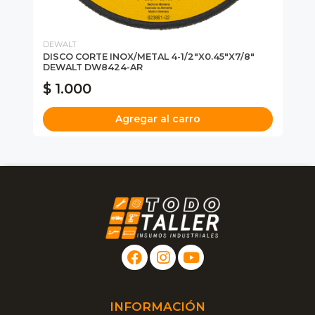
DEWALT
DE
DISCO CORTE INOX/METAL 4-1/2"X0.45"X7/8"
ES
DEWALT DW8424-AR
D
$ 1.000
$
Agregar al carro
INFORMACIÓN