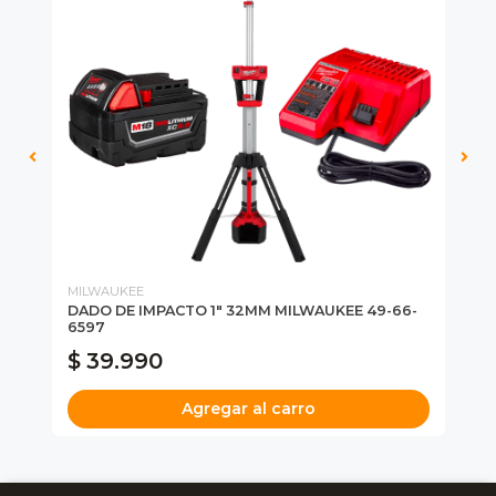
MILWAUKEE
MI
-
DADO DE IMPACTO 1" 32MM MILWAUKEE 49-66-
DA
6597
65
$ 39.990
$
Agregar al carro