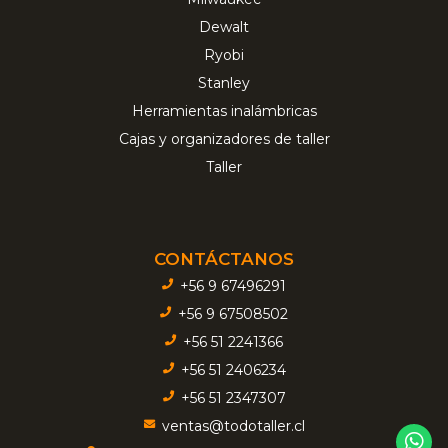
Dewalt
Ryobi
Stanley
Herramientas inalámbricas
Cajas y organizadores de taller
Taller
CONTÁCTANOS
+56 9 67496291
+56 9 67508502
+56 51 2241366
+56 51 2406234
+56 51 2347307
ventas@todotaller.cl