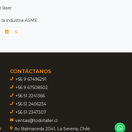
 láser
 la industria ASME
CONTÁCTANOS
+56 9 67496291
+56 9 67508502
+56 51 2241366
+56 51 2406234
+56 51 2347307
ventas@todotaller.cl
r
Av Balmaceda 2041, La Serena, Chile.