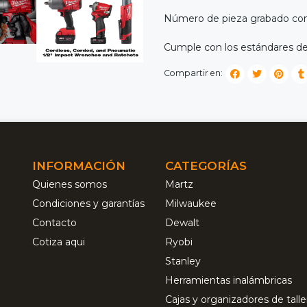
Número de pieza grabado con
Cumple con los estándares de
Compartir en:
INFORMACIÓN
CATEGORÍAS
Quienes somos
Martz
Condiciones y garantías
Milwaukee
Contacto
Dewalt
Cotiza aqui
Ryobi
Stanley
Herramientas inalámbricas
Cajas y organizadores de talle