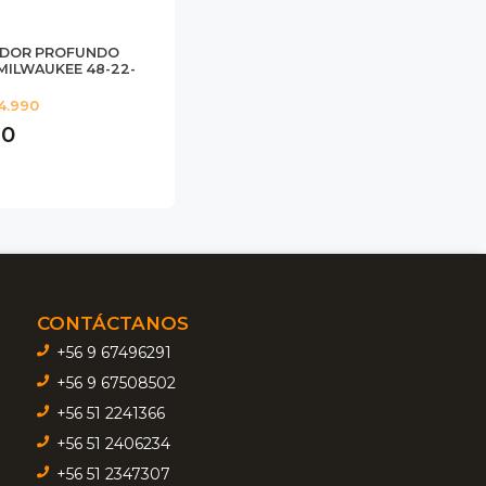
ADOR PROFUNDO
MILWAUKEE 48-22-
4.990
90
CONTÁCTANOS
+56 9 67496291
+56 9 67508502
+56 51 2241366
+56 51 2406234
+56 51 2347307