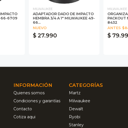
MILWAUKEE
MILWAUKEE
 IMPACTO
ADAPTADOR DADO DE IMPACTO
ORGANIZ
-66-6709
HEMBRA 3/4 A 1" MILWAUKEE 49-
PACKOUT 
66...
8432
NUEVO
ANTES $8
$ 27.990
$ 79.9
INFORMACIÓN
CATEGORÍAS
Quienes somos
Martz
Condiciones y garantías
Milwaukee
Contacto
Dewalt
Cotiza aqui
Ryobi
Stanley