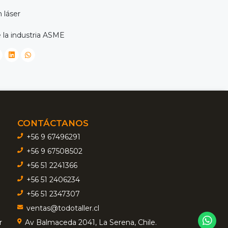
 láser
 la industria ASME
CONTÁCTANOS
+56 9 67496291
+56 9 67508502
+56 51 2241366
+56 51 2406234
+56 51 2347307
ventas@todotaller.cl
r
Av Balmaceda 2041, La Serena, Chile.