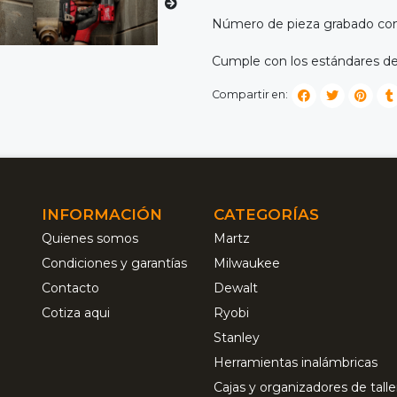
Número de pieza grabado con
Cumple con los estándares de
Compartir en:
INFORMACIÓN
CATEGORÍAS
Quienes somos
Martz
Condiciones y garantías
Milwaukee
Contacto
Dewalt
Cotiza aqui
Ryobi
Stanley
Herramientas inalámbricas
Cajas y organizadores de talle