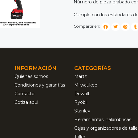
Número de pieza grabado con
Cumple con los estándares de
Compartir en:
INFORMACIÓN
CATEGORÍAS
Quienes somos
Martz
Condiciones y garantías
Milwaukee
Contacto
Dewalt
Cotiza aqui
Ryobi
Stanley
Herramientas inalámbricas
Cajas y organizadores de talle
Taller