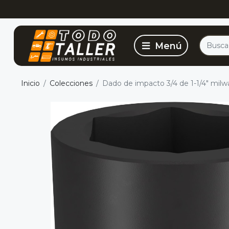
Inicio
Colecciones
Dado de impacto 3/4 de 1-1/4" milw