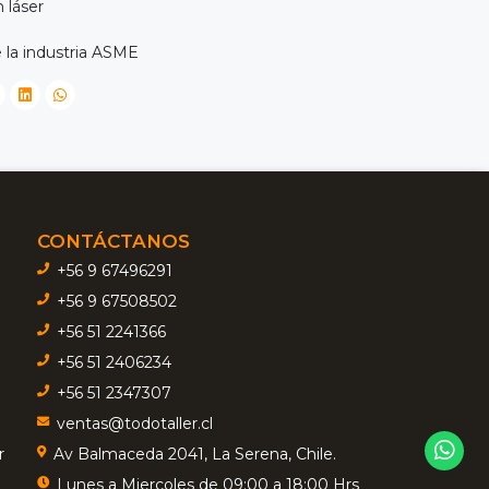
 láser
 la industria ASME
CONTÁCTANOS
+56 9 67496291
+56 9 67508502
+56 51 2241366
+56 51 2406234
+56 51 2347307
ventas@todotaller.cl
r
Av Balmaceda 2041, La Serena, Chile.
Lunes a Miercoles de 09:00 a 18:00 Hrs