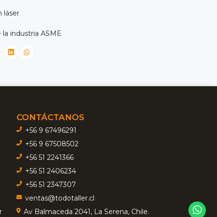
 láser
 la industria ASME
CONTÁCTANOS
+56 9 67496291
+56 9 67508502
+56 51 2241366
+56 51 2406234
+56 51 2347307
ventas@todotaller.cl
r
Av Balmaceda 2041, La Serena, Chile.