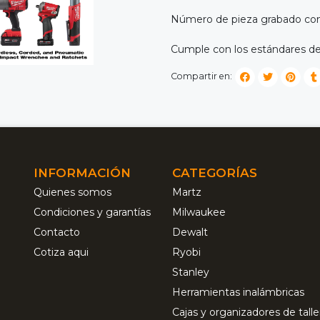
Número de pieza grabado con
Cumple con los estándares de
Compartir en:
INFORMACIÓN
CATEGORÍAS
Quienes somos
Martz
Condiciones y garantías
Milwaukee
Contacto
Dewalt
Cotiza aqui
Ryobi
Stanley
Herramientas inalámbricas
Cajas y organizadores de talle