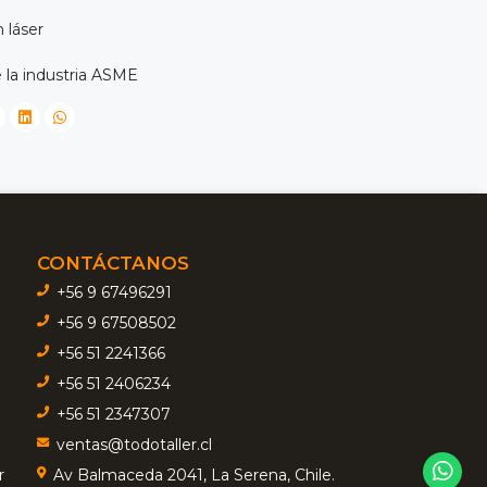
 láser
 la industria ASME
CONTÁCTANOS
+56 9 67496291
+56 9 67508502
+56 51 2241366
+56 51 2406234
+56 51 2347307
ventas@todotaller.cl
r
Av Balmaceda 2041, La Serena, Chile.