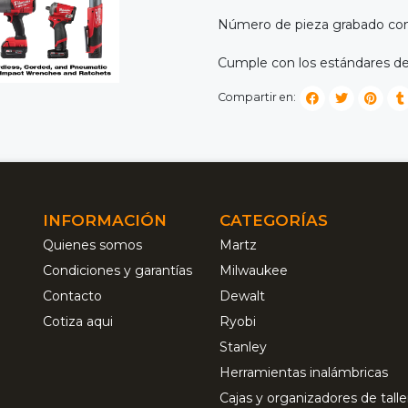
Número de pieza grabado con
Cumple con los estándares de
Compartir en:
INFORMACIÓN
CATEGORÍAS
Quienes somos
Martz
Condiciones y garantías
Milwaukee
Contacto
Dewalt
Cotiza aqui
Ryobi
Stanley
Herramientas inalámbricas
Cajas y organizadores de talle