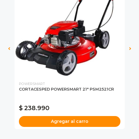
POWERSMART
RY
AH
CORTACESPED POWERSMART 21" PSM2521CR
OR
RY
PR
$ 238.990
$
Agregar al carro