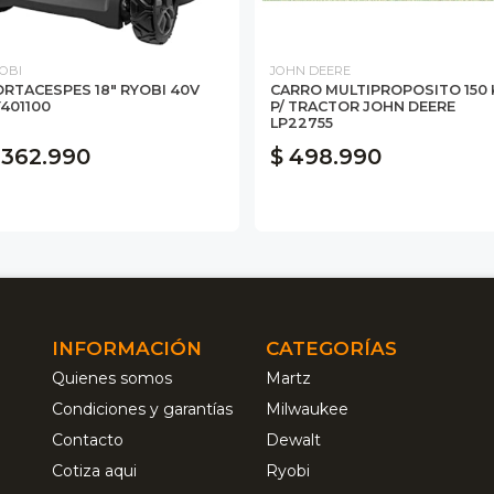
OBI
JOHN DEERE
RTACESPES 18" RYOBI 40V
CARRO MULTIPROPOSITO 150 
401100
P/ TRACTOR JOHN DEERE
LP22755
 362.990
$ 498.990
INFORMACIÓN
CATEGORÍAS
Quienes somos
Martz
Condiciones y garantías
Milwaukee
Contacto
Dewalt
Cotiza aqui
Ryobi