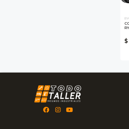
RY
CO
RY
$