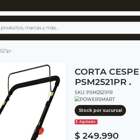
21pr .
CORTA CESPE
PSM2521PR .
SKU: PSM2521PR
Stock por sucursal
Agotado.
$ 249.990