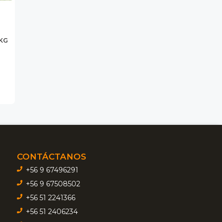
KG
CONTÁCTANOS
+56 9 67496291
+56 9 67508502
+56 51 2241366
+56 51 2406234