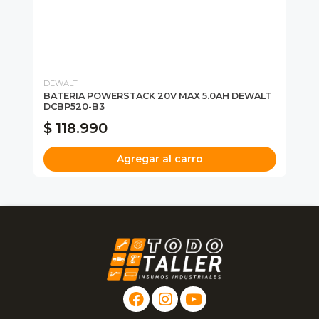
DEWALT
DE
BATERIA POWERSTACK 20V MAX 5.0AH DEWALT
BA
DCBP520-B3
$ 118.990
$
Agregar al carro