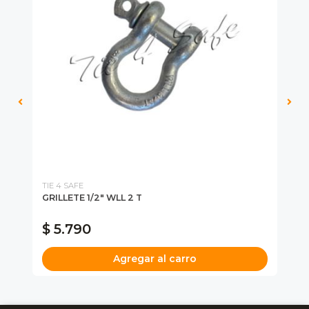
TIE 4 SAFE
HU
GRILLETE 1/2" WLL 2 T
SE
10
$ 5.790
$
Agregar al carro