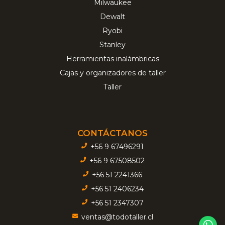
Milwaukee
Dewalt
Ryobi
Stanley
Herramientas inalámbricas
Cajas y organizadores de taller
Taller
CONTÁCTANOS
+56 9 67496291
+56 9 67508502
+56 51 2241366
+56 51 2406234
+56 51 2347307
ventas@todotaller.cl