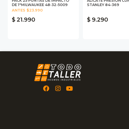
PACK 25 PUNTAS DE IMPACTO
ALICATE PRESIÓN CUR
DE 1"MILWAUKEE 48-32-5009
STANLEY 84-369
ANTES $23.990
$ 21.990
$ 9.290