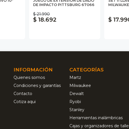
VO 10"
JUEGO DE EXTENSIÓN DE DADO
SET 11 LL
DE IMPACTO PITTSBURG 67066
MILWAUKE
$ 21.990
$ 18.692
$ 17.99
INFORMACIÓN
CATEGORÍAS
Quienes somos
Martz
Condiciones y garantías
Milwaukee
Contacto
Dewalt
Cotiza aqui
Ryobi
Stanley
Herramientas inalámbricas
Cajas y organizadores de talle