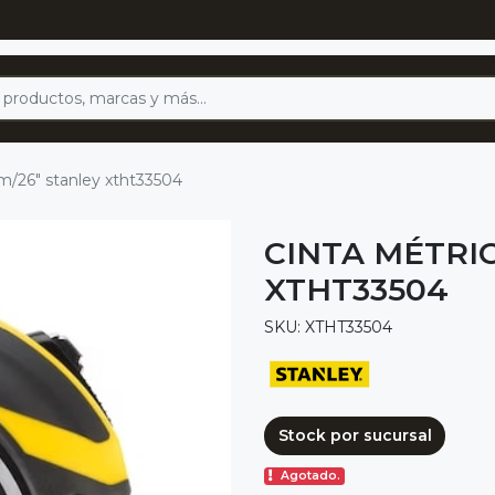
m/26" stanley xtht33504
CINTA MÉTRI
XTHT33504
SKU: XTHT33504
Stock por sucursal
Agotado.