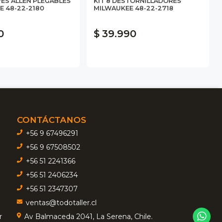
AVES ALLEN PLEGABLES
KIT 8 DESTORNILLADORES
E 48-22-2180
MILWAUKEE 48-22-2718
0
$ 39.990
CONTÁCTANOS
+56 9 67496291
+56 9 67508502
+56 51 2241366
+56 51 2406234
+56 51 2347307
ventas@todotaller.cl
r
Av Balmaceda 2041, La Serena, Chile.