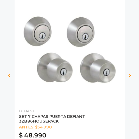
DEFIANT
DE
S15
SET 7 CHAPAS PUERTA DEFIANT
CH
32B86HOUSEPACK
M
ANTES $54.990
$ 48.990
$