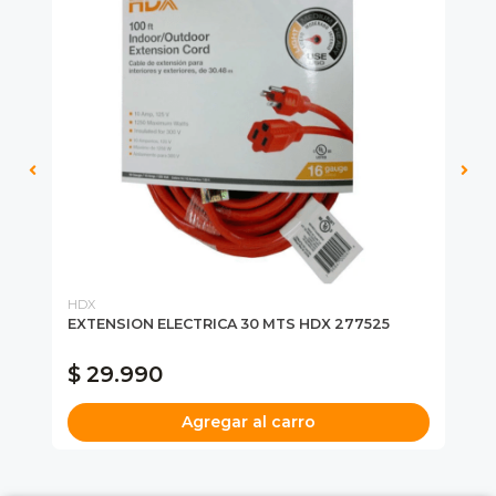
HDX
MI
EXTENSION ELECTRICA 30 MTS HDX 277525
CE
MI
$ 29.990
$
Agregar al carro