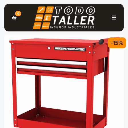
0
-15%