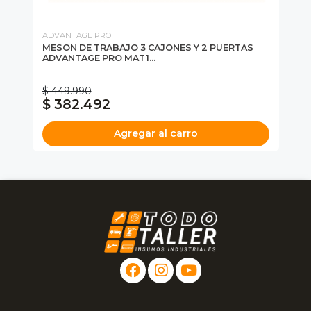
ADVANTAGE PRO
WO
MESON DE TRABAJO 3 CAJONES Y 2 PUERTAS
CA
ADVANTAGE PRO MAT1...
CT
$ 449.990
$ 382.492
$
Agregar al carro