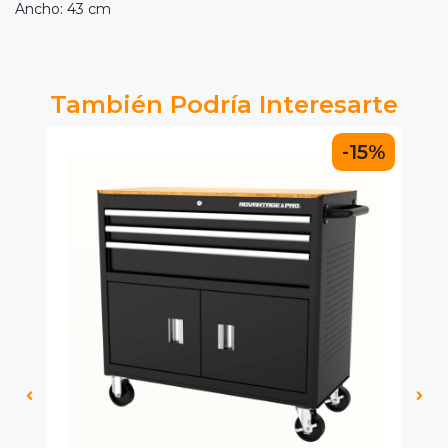
Ancho: 43 cm
También Podría Interesarte
5%
-15%