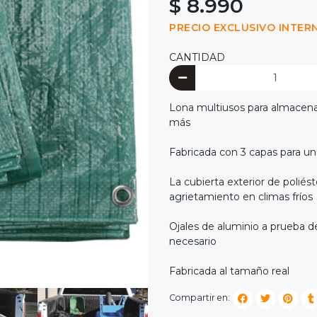
$ 8.990
PRECIO EXCLUSIVO INTER
CANTIDAD
Lona multiusos para almacenam
más
Fabricada con 3 capas para una
La cubierta exterior de poliést
agrietamiento en climas fríos
Ojales de aluminio a prueba de
necesario
Fabricada al tamaño real
Compartir en: