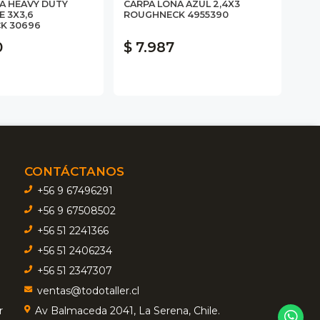
A HEAVY DUTY
CARPA LONA AZUL 2,4X3
CAR
E 3X3,6
ROUGHNECK 4955390
2,4
K 30696
0
$ 7.987
$ 
CONTÁCTANOS
+56 9 67496291
+56 9 67508502
+56 51 2241366
+56 51 2406234
+56 51 2347307
ventas@todotaller.cl
r
Av Balmaceda 2041, La Serena, Chile.