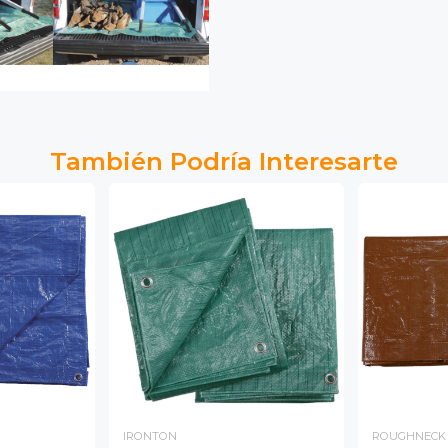
También Podría Interesarte
IRONTON
ROUGHNECK