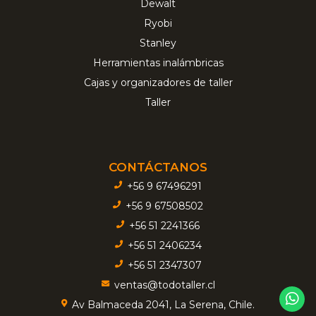
Dewalt
Ryobi
Stanley
Herramientas inalámbricas
Cajas y organizadores de taller
Taller
CONTÁCTANOS
+56 9 67496291
+56 9 67508502
+56 51 2241366
+56 51 2406234
+56 51 2347307
ventas@todotaller.cl
Av Balmaceda 2041, La Serena, Chile.