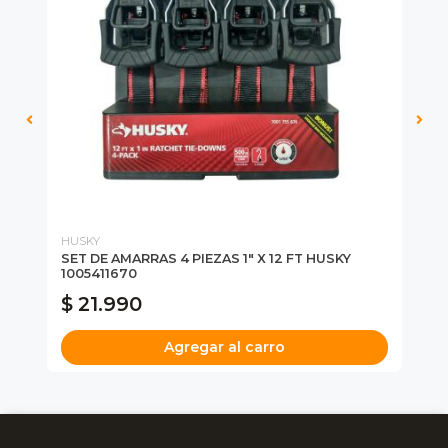
HUSKY
DE
SET DE AMARRAS 4 PIEZAS 1" X 12 FT HUSKY
CA
1005411670
DC
$ 21.990
$
Agregar al carro