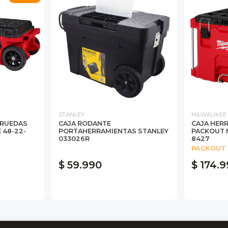
STANLEY
MILWAUKEE
 RUEDAS
CAJA RODANTE
CAJA HER
 48-22-
PORTAHERRAMIENTAS STANLEY
PACKOUT 
033026R
8427
PACKOUT
$ 59.990
$ 174.