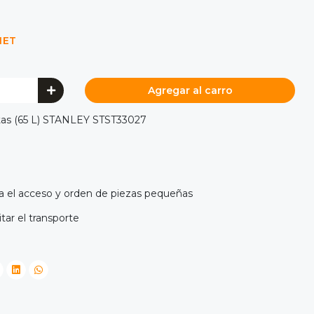
NET
Agregar al carro
tas (65 L) STANLEY STST33027
ita el acceso y orden de piezas pequeñas
itar el transporte