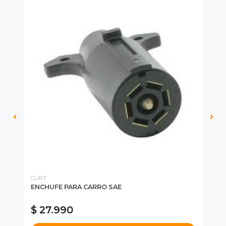
CURT
CU
M
ENCHUFE PARA CARRO SAE
EN
$ 27.990
$