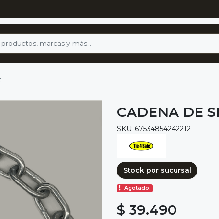
t
CADENA DE SE
SKU: 67534854242212
Stock por sucursal
Agotado.
$ 39.490