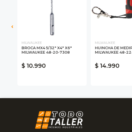
MILWAUKEE
MILWAUKEE
OR
BROCA MX4 5/32" X4" X6"
HUINCHA DE MEDIR
48-
MILWAUKEE 48-20-7308
MILWAUKEE 48-22
$ 10.990
$ 14.990