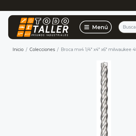
Inicio
Colecciones
Broca mx4 1/4" x4" x6" milwaukee 