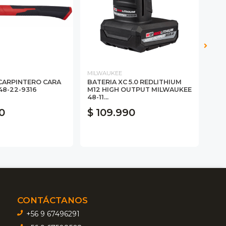
MILWAUKEE
MIL
CARPINTERO CARA
BATERIA XC 5.0 REDLITHIUM
JUE
 48-22-9316
M12 HIGH OUTPUT MILWAUKEE
MUL
48-11...
22-
0
$ 109.990
$ 
CONTÁCTANOS
+56 9 67496291