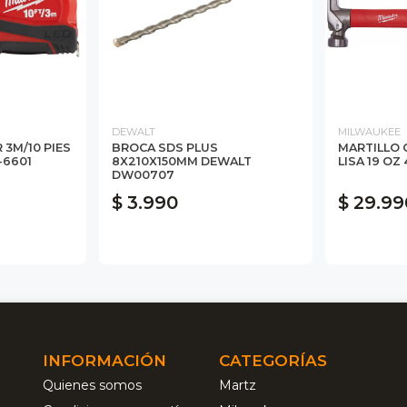
DEWALT
MILWAUKEE
 3M/10 PIES
BROCA SDS PLUS
MARTILLO 
-6601
8X210X150MM DEWALT
LISA 19 OZ
DW00707
$ 3.990
$ 29.99
INFORMACIÓN
CATEGORÍAS
Quienes somos
Martz