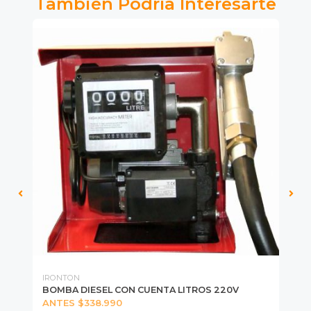
También Podría Interesarte
IRONTON
WO
BOMBA DIESEL CON CUENTA LITROS 220V
BI
ANTES $338.990