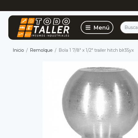
Inicio
Remolque
Bola 1 7/8" x 1/2" trailer hitch blr35yx