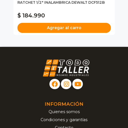
LT
RATCHET 1/2" INALAMBRICA DEWALT DCF512B
BA
DC
$ 184.990
$
Agregar al carro
INFORMACIÓN
Quienes somos
Condiciones y garantías
Contacto