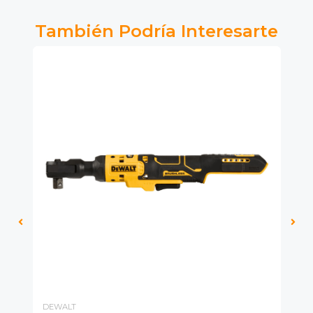
También Podría Interesarte
DEWALT
DE