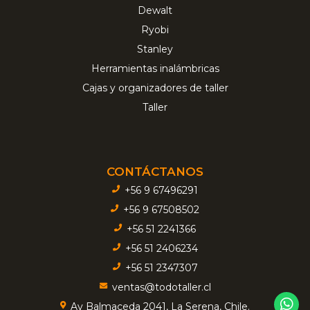
Dewalt
Ryobi
Stanley
Herramientas inalámbricas
Cajas y organizadores de taller
Taller
CONTÁCTANOS
+56 9 67496291
+56 9 67508502
+56 51 2241366
+56 51 2406234
+56 51 2347307
ventas@todotaller.cl
Av Balmaceda 2041, La Serena, Chile.