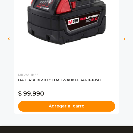
MILWAUKEE
MI
BATERIA 18V XC5.0 MILWAUKEE 48-11-1850
CI
MI
$ 99.990
$
Agregar al carro