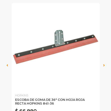
HOPKINS
FL
ESCOBA DE GOMA DE 36" CON HOJA ROJA
BA
RECTA HOPKINS 841-36
CA
$ 66.990
$