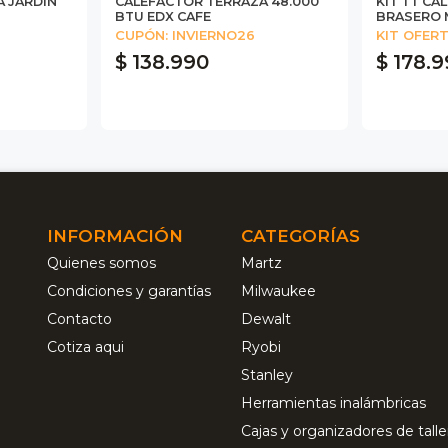
A JARDIN
CALEFACTOR TERRAZA 48.000
KIT TT CA
BTU EDX CAFE
BRASERO 
CUPÓN: INVIERNO26
KIT OFER
$ 138.990
$ 178.
INFORMACIÓN
CATEGORÍAS
Quienes somos
Martz
Condiciones y garantías
Milwaukee
Contacto
Dewalt
Cotiza aqui
Ryobi
Stanley
Herramientas inalámbricas
Cajas y organizadores de talle