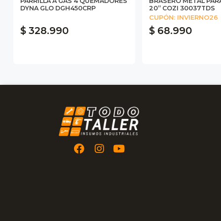
PARRILLA A GAS 4 QUEMADORES
BRASERO METAL PAR
DYNA GLO DGH450CRP
20” COZI 30037TDS
CUPÓN: INVIERNO26
$ 328.990
$ 68.990