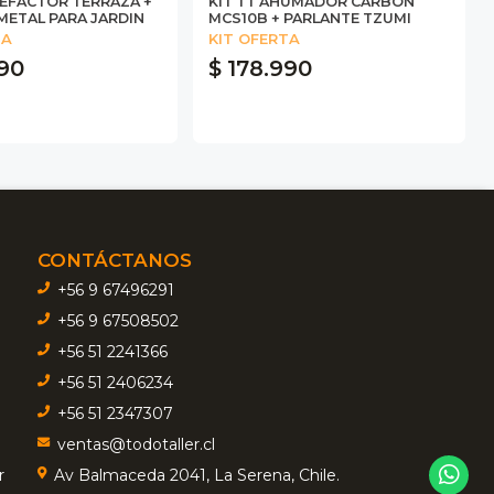
LEFACTOR TERRAZA +
KIT TT AHUMADOR CARBON
METAL PARA JARDIN
MCS10B + PARLANTE TZUMI
TA
KIT OFERTA
990
$ 178.990
CONTÁCTANOS
+56 9 67496291
+56 9 67508502
+56 51 2241366
+56 51 2406234
+56 51 2347307
ventas@todotaller.cl
r
Av Balmaceda 2041, La Serena, Chile.