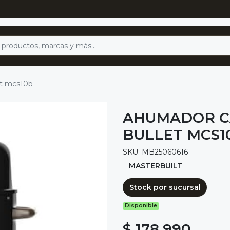
et mcs10b
AHUMADOR C
BULLET MCS1
SKU: MB25060616
MASTERBUILT
Stock por sucursal
Disponible
$ 178.990