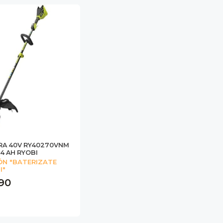
RA 40V RY40270VNM
 4 AH RYOBI
N "BATERIZATE
I"
990