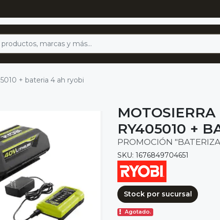
5010 + bateria 4 ah ryobi
MOTOSIERRA 
RY405010 + B
PROMOCIÓN "BATERIZA
SKU: 1676849704651
Stock por sucursal
Agotado.