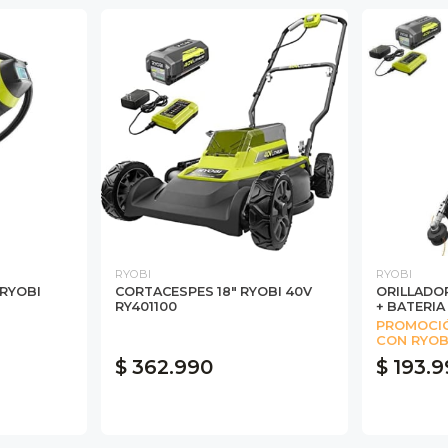
RYOBI
RYOBI
 RYOBI
CORTACESPES 18" RYOBI 40V
ORILLADO
RY401100
+ BATERIA
PROMOCIÓ
CON RYOB
$ 362.990
$ 193.